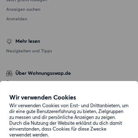
Anzeigen suchen
Anmelden
Mehr lesen
Neuigkeiten und Tipps
Über Wohnungsswap.de
Über uns
Allgemeine Geschäftsbedingungen
Wir verwenden Cookies
Impressum
Wir verwenden Cookies von Erst- und Drittanbietern, um
dir eine gute Benutzererfahrung zu bieten, Zielgruppen
Datenschutz
zu messen und dir persönliche Anzeigen zu zeigen.
Cookie-Richtlinie
Durch die Nutzung der Website erklärst du dich damit
einverstanden, dass Cookies für diese Zwecke
Sitemap
verwendet werden.