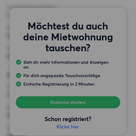
HÖCHSTMIETE (KALTMIETE)
1 200 EUR
Möchtest du auch
ANFORDERUNGEN
deine Mietwohnung
Keine besonderen Anforderungen
tauschen?
SONSTIGE PRÄFERENZEN
Keine bestimmten Präferenzen
Sieh dir mehr Informationen und Anzeigen
an
Alternative Wünsche
Für dich angepasste Tauschvorschläge
Einfache Registrierung in 2 Minuten
ZIMMER
3 Zimmer
Kostenlos starten!
MINDESTANZAHL AN QUADRATMETERN
Keine Auswahl
Schon registriert?
Klicke hier
HÖCHSTMIETE (KALTMIETE)
100 EUR