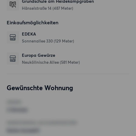
Grundschule am Heidekampgraben
Hänselstraße 14
(487 Meter)
Einkaufsmöglichkeiten
EDEKA
Sonnenallee 330
(129 Meter)
Europa Gewürze
Neuköllnische Allee
(581 Meter)
Gewünschte Wohnung
ZIMMER
3 Zimmer
MINDESTANZAHL AN QUADRATMETERN
Keine Auswahl