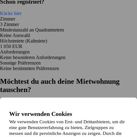
Schon registriert?
Klicke hier
Zimmer
3 Zimmer
Mindestanzahl an Quadratmetern
Keine Auswahl
Höchstmiete (Kaltmiete)
1 050 EUR
Anforderungen
Keine besonderen Anforderungen
Sonstige Präferenzen
Keine bestimmten Präferenzen
Möchtest du auch deine Mietwohnung
tauschen?
Auf dich zugeschnittene Tauschvorschläge
Hilfe während des Tausches
Wir verwenden Cookies
Einfache Registrierung in 2 Minuten
Wir verwenden Cookies von Erst- und Drittanbietern, um dir
Jetzt gratis loslegen
eine gute Benutzererfahrung zu bieten, Zielgruppen zu
Loslegen
messen und dir persönliche Anzeigen zu zeigen. Durch die
Jetzt gratis loslegen
Anzeigen suchen
Anmelden