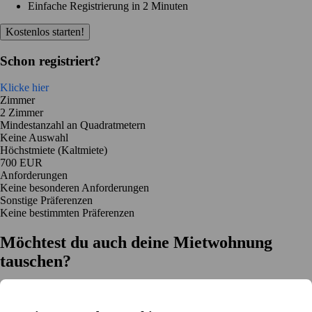
Einfache Registrierung in 2 Minuten
Kostenlos starten!
Schon registriert?
Klicke hier
Zimmer
2 Zimmer
Mindestanzahl an Quadratmetern
Keine Auswahl
Höchstmiete (Kaltmiete)
700 EUR
Anforderungen
Keine besonderen Anforderungen
Sonstige Präferenzen
Keine bestimmten Präferenzen
Möchtest du auch deine Mietwohnung
tauschen?
Auf dich zugeschnittene Tauschvorschläge
Hilfe während des Tausches