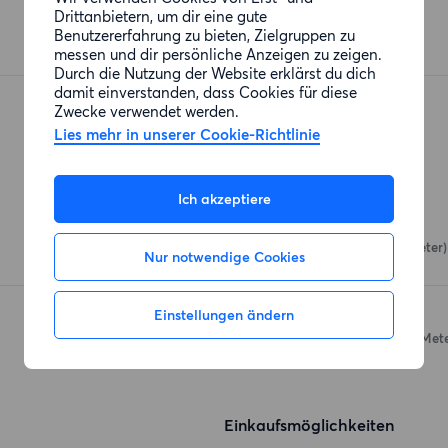
Drittanbietern, um dir eine gute
Benutzererfahrung zu bieten, Zielgruppen zu
messen und dir persönliche Anzeigen zu zeigen.
Durch die Nutzung der Website erklärst du dich
damit einverstanden, dass Cookies für diese
Zwecke verwendet werden.
Lies mehr in unserer Cookie-Richtlinie
Restaurants
Ich akzeptiere
El Almacén de Fausto
Katzbachstraße 6
(70 Meter)
Nur notwendige Cookies
Einstellungen ändern
+39
Möckernstraße 73a
(197 Mete
Einkaufsmöglichkeiten