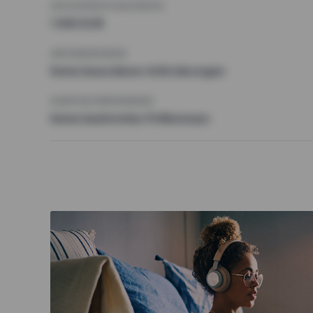
HÖCHSTMIETE (KALTMIETE)
1 000 EUR
ANFORDERUNGEN
Keine besonderen Anforderungen
SONSTIGE PRÄFERENZEN
Keine bestimmten Präferenzen