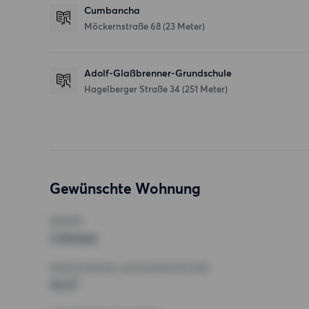
Cumbancha
Möckernstraße 68
(23 Meter)
Adolf-Glaßbrenner-Grundschule
Hagelberger Straße 34
(251 Meter)
Gewünschte Wohnung
ZIMMER
3 Zimmer
MINDESTANZAHL AN QUADRATMETERN
70 m²