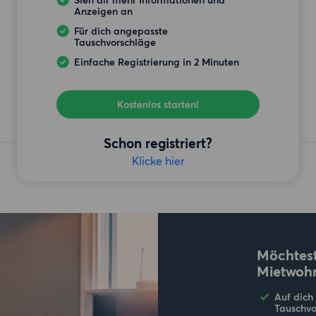
Sieh dir mehr Informationen und
Anzeigen an
Für dich angepasste
Tauschvorschläge
Einfache Registrierung in 2 Minuten
Kostenlos starten!
Schon registriert?
Klicke hier
Möchtest
Mietwoh
Auf dich
Tauschvo