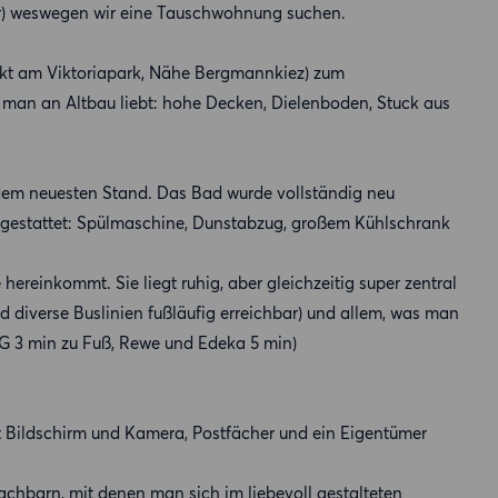
) weswegen wir eine Tauschwohnung suchen.
ekt am Viktoriapark, Nähe Bergmannkiez) zum
an an Altbau liebt: hohe Decken, Dielenboden, Stuck aus
f dem neuesten Stand. Das Bad wurde vollständig neu
usgestattet: Spülmaschine, Dunstabzug, großem Kühlschrank
hereinkommt. Sie liegt ruhig, aber gleichzeitig super zentral
 diverse Buslinien fußläufig erreichbar) und allem, was man
 LPG 3 min zu Fuß, Rewe und Edeka 5 min)
mit Bildschirm und Kamera, Postfächer und ein Eigentümer
hbarn, mit denen man sich im liebevoll gestalteten