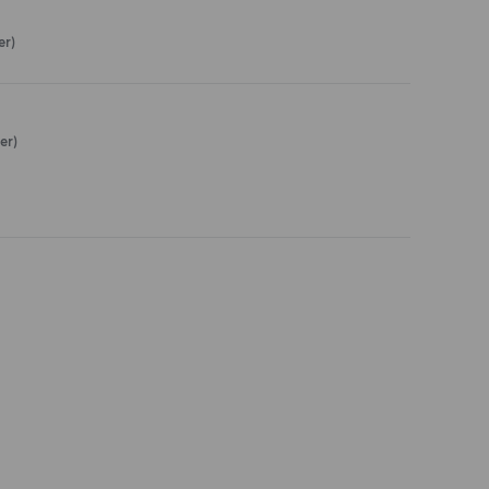
er)
er)