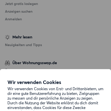
Jetzt gratis loslegen
Anzeigen suchen
Anmelden
Mehr lesen
Neuigkeiten und Tipps
Über Wohnungsswap.de
Über uns
Allgemeine Geschäftsbedingungen
Wir verwenden Cookies
Impressum
Wir verwenden Cookies von Erst- und Drittanbietern, um
dir eine gute Benutzererfahrung zu bieten, Zielgruppen
Datenschutz
zu messen und dir persönliche Anzeigen zu zeigen.
Cookie-Richtlinie
Durch die Nutzung der Website erklärst du dich damit
einverstanden, dass Cookies für diese Zwecke
Sitemap