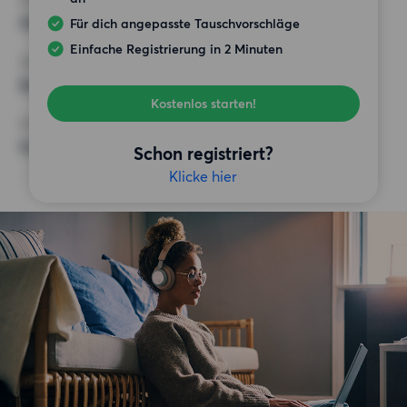
HÖCHSTMIETE (KALTMIETE)
900 EUR
Für dich angepasste Tauschvorschläge
Einfache Registrierung in 2 Minuten
ANFORDERUNGEN
Balkon,
Kostenlos starten!
SONSTIGE PRÄFERENZEN
Keine bestimmten Präferenzen
Schon registriert?
Klicke hier