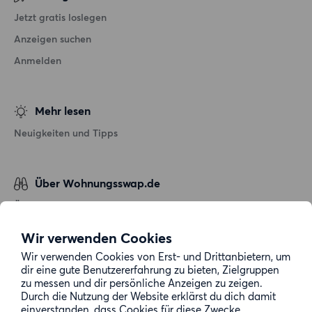
Jetzt gratis loslegen
Anzeigen suchen
Anmelden
Mehr lesen
Neuigkeiten und Tipps
Über Wohnungsswap.de
Über uns
Allgemeine Geschäftsbedingungen
Wir verwenden Cookies
Impressum
Wir verwenden Cookies von Erst- und Drittanbietern, um
dir eine gute Benutzererfahrung zu bieten, Zielgruppen
Datenschutz
zu messen und dir persönliche Anzeigen zu zeigen.
Cookie-Richtlinie
Durch die Nutzung der Website erklärst du dich damit
einverstanden, dass Cookies für diese Zwecke