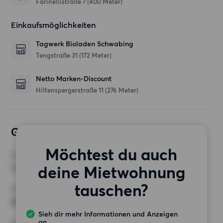
Farinellistraße 7
(400 Meter)
Einkaufsmöglichkeiten
Tagwerk Bioladen Schwabing
Tengstraße 31
(172 Meter)
Netto Marken-Discount
Hiltenspergerstraße 11
(276 Meter)
Gewünschte Wohnung
Möchtest du auch
ZIMMER
deine Mietwohnung
1 Zimmer
tauschen?
MINDESTANZAHL AN QUADRATMETERN
45 m²
Sieh dir mehr Informationen und Anzeigen
an