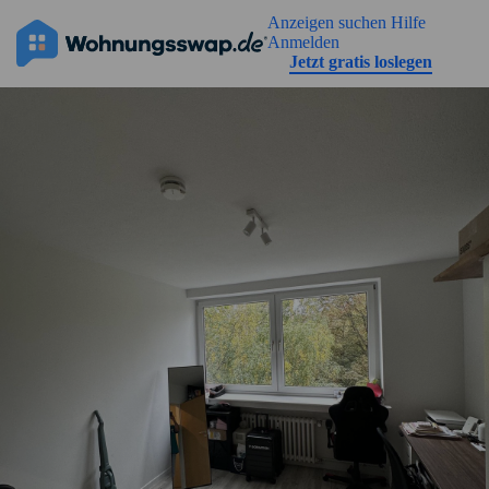
Geh zu der Seiteinhalt
Anzeigen suchen
Hilfe
Anmelden
Jetzt gratis loslegen