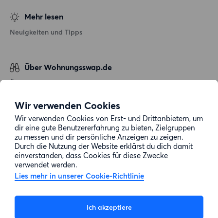
Mehr lesen
Neuigkeiten und Tipps
Über Wohnungsswap.de
Über uns
Allgemeine Geschäftsbedingungen
Wir verwenden Cookies
Impressum
Wir verwenden Cookies von Erst- und Drittanbietern, um
dir eine gute Benutzererfahrung zu bieten, Zielgruppen
Datenschutz
zu messen und dir persönliche Anzeigen zu zeigen.
Cookie-Richtlinie
Durch die Nutzung der Website erklärst du dich damit
einverstanden, dass Cookies für diese Zwecke
Sitemap
verwendet werden.
Lies mehr in unserer Cookie-Richtlinie
Kundenservice
Ich akzeptiere
Hilfe