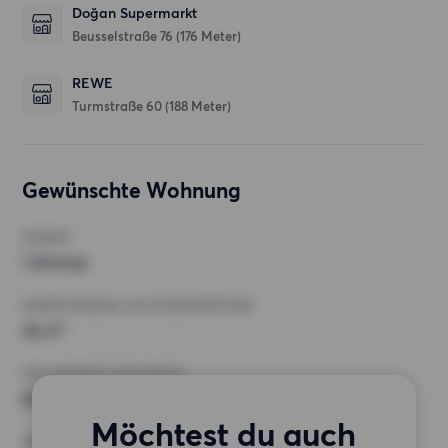
Doğan Supermarkt
Beusselstraße 76
(176 Meter)
REWE
Turmstraße 60
(188 Meter)
Gewünschte Wohnung
ZIMMER
1 Zimmer
MINDESTANZAHL AN QUADRATMETERN
36 m²
HÖCHSTMIETE (KALTMIETE)
600 EUR
Möchtest du auch
ANFORDERUNGEN