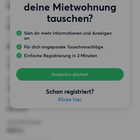
deine Mietwohnung
Balkon,
tauschen?
SONSTIGE PRÄFERENZEN
Keine bestimmten Präferenzen
Sieh dir mehr Informationen und Anzeigen
an
Alternative Wünsche
Für dich angepasste Tauschvorschläge
Einfache Registrierung in 2 Minuten
ZIMMER
1 Zimmer
Kostenlos starten!
MINDESTANZAHL AN QUADRATMETERN
33 m²
Schon registriert?
Klicke hier
HÖCHSTMIETE (KALTMIETE)
600 EUR
ANFORDERUNGEN
Balkon,