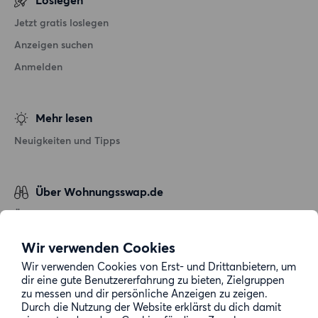
Jetzt gratis loslegen
Anzeigen suchen
Anmelden
Mehr lesen
Neuigkeiten und Tipps
Über Wohnungsswap.de
Über uns
Allgemeine Geschäftsbedingungen
Wir verwenden Cookies
Impressum
Wir verwenden Cookies von Erst- und Drittanbietern, um
dir eine gute Benutzererfahrung zu bieten, Zielgruppen
Datenschutz
zu messen und dir persönliche Anzeigen zu zeigen.
Cookie-Richtlinie
Durch die Nutzung der Website erklärst du dich damit