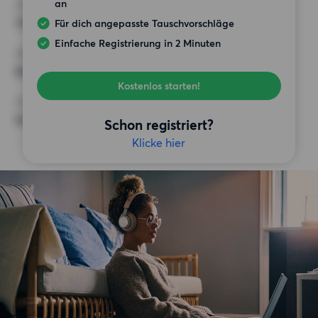
an
HÖCHSTMIETE (KALTMIETE)
750 EUR
Für dich angepasste Tauschvorschläge
Einfache Registrierung in 2 Minuten
ANFORDERUNGEN
Balkon,
Kostenlos starten!
SONSTIGE PRÄFERENZEN
Keine bestimmten Präferenzen
Schon registriert?
Klicke hier