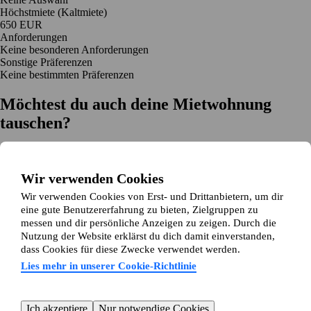
Höchstmiete (Kaltmiete)
650 EUR
Anforderungen
Keine besonderen Anforderungen
Sonstige Präferenzen
Keine bestimmten Präferenzen
Möchtest du auch deine Mietwohnung
tauschen?
Auf dich zugeschnittene Tauschvorschläge
Hilfe während des Tausches
Wir verwenden Cookies
Einfache Registrierung in 2 Minuten
Wir verwenden Cookies von Erst- und Drittanbietern, um dir
Jetzt gratis loslegen
eine gute Benutzererfahrung zu bieten, Zielgruppen zu
Loslegen
messen und dir persönliche Anzeigen zu zeigen. Durch die
Jetzt gratis loslegen
Anzeigen suchen
Anmelden
Nutzung der Website erklärst du dich damit einverstanden,
Mehr lesen
dass Cookies für diese Zwecke verwendet werden.
Neuigkeiten und Tipps
Über Wohnungsswap.de
Lies mehr in unserer Cookie-Richtlinie
Über uns
Allgemeine Geschäftsbedingungen
Impressum
Datenschutz
Cookie-Richtlinie
Sitemap
Kundenservice
Ich akzeptiere
Nur notwendige Cookies