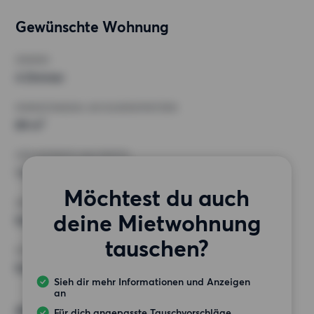
Gewünschte Wohnung
ZIMMER
4 Zimmer
MINDESTANZAHL AN QUADRATMETERN
89 m²
HÖCHSTMIETE (KALTMIETE)
1 490 EUR
Möchtest du auch
ANFORDERUNGEN
deine Mietwohnung
Keine besonderen Anforderungen
tauschen?
SONSTIGE PRÄFERENZEN
Keine bestimmten Präferenzen
Sieh dir mehr Informationen und Anzeigen
an
Alternative Wünsche
Für dich angepasste Tauschvorschläge