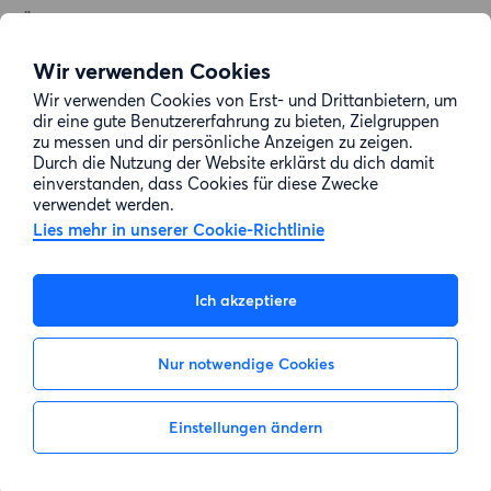
Über uns
Allgemeine Geschäftsbedingungen
Wir verwenden Cookies
Impressum
Wir verwenden Cookies von Erst- und Drittanbietern, um
dir eine gute Benutzererfahrung zu bieten, Zielgruppen
Datenschutz
zu messen und dir persönliche Anzeigen zu zeigen.
Cookie-Richtlinie
Durch die Nutzung der Website erklärst du dich damit
einverstanden, dass Cookies für diese Zwecke
Sitemap
verwendet werden.
Lies mehr in unserer Cookie-Richtlinie
Kundenservice
Ich akzeptiere
Hilfe
Nur notwendige Cookies
E-Mail-Adresse:
info@wohnungsswap.de
Einstellungen ändern
Nicht interessiert
Interesse zeigen
© 2026 Wohnungsswap.de