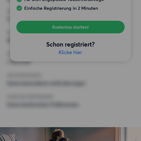
Einfache Registrierung in 2 Minuten
ZIMMER
5 Zimmer
Kostenlos starten!
MINDESTANZAHL AN QUADRATMETERN
90 m²
Schon registriert?
Klicke hier
HÖCHSTMIETE (KALTMIETE)
1 350 EUR
ANFORDERUNGEN
Keine besonderen Anforderungen
SONSTIGE PRÄFERENZEN
Keine bestimmten Präferenzen