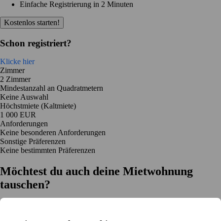
Einfache Registrierung in 2 Minuten
Kostenlos starten!
Schon registriert?
Klicke hier
Zimmer
2 Zimmer
Mindestanzahl an Quadratmetern
Keine Auswahl
Höchstmiete (Kaltmiete)
1 000 EUR
Anforderungen
Keine besonderen Anforderungen
Sonstige Präferenzen
Keine bestimmten Präferenzen
Möchtest du auch deine Mietwohnung
tauschen?
Auf dich zugeschnittene Tauschvorschläge
Hilfe während des Tausches