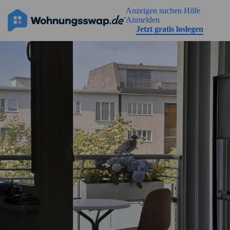
Geh zu der Seiteinhalt
Anzeigen suchen
Hilfe
Anmelden
Jetzt gratis loslegen