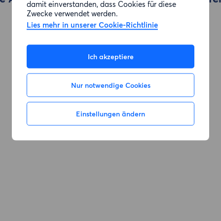
damit einverstanden, dass Cookies für diese
Zwecke verwendet werden.
Lies mehr in unserer Cookie-Richtlinie
Zur Suche gehen
Ich akzeptiere
Nur notwendige Cookies
Einstellungen ändern