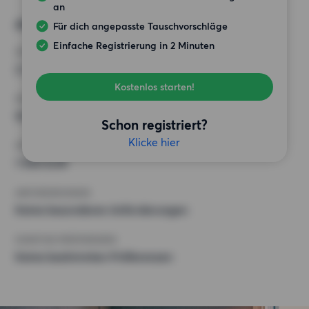
an
Alternative Wünsche
Für dich angepasste Tauschvorschläge
Einfache Registrierung in 2 Minuten
ZIMMER
2 Zimmer
Kostenlos starten!
MINDESTANZAHL AN QUADRATMETERN
55 m²
Schon registriert?
Klicke hier
HÖCHSTMIETE (KALTMIETE)
1 500 EUR
ANFORDERUNGEN
Keine besonderen Anforderungen
SONSTIGE PRÄFERENZEN
Keine bestimmten Präferenzen