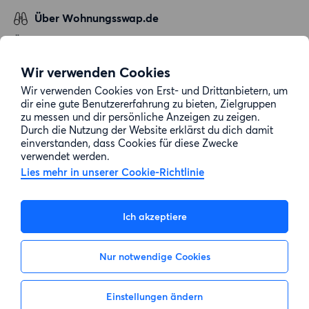
Über Wohnungsswap.de
Über uns
Allgemeine Geschäftsbedingungen
Wir verwenden Cookies
Impressum
Wir verwenden Cookies von Erst- und Drittanbietern, um
dir eine gute Benutzererfahrung zu bieten, Zielgruppen
Datenschutz
zu messen und dir persönliche Anzeigen zu zeigen.
Cookie-Richtlinie
Durch die Nutzung der Website erklärst du dich damit
einverstanden, dass Cookies für diese Zwecke
Sitemap
verwendet werden.
Lies mehr in unserer Cookie-Richtlinie
Kundenservice
Ich akzeptiere
Hilfe
Nur notwendige Cookies
E-Mail-Adresse:
info@wohnungsswap.de
Einstellungen ändern