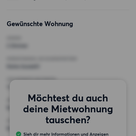
Gewünschte Wohnung
ZIMMER
2 Zimmer
MINDESTANZAHL AN QUADRATMETERN
Keine Auswahl
HÖCHSTMIETE (KALTMIETE)
1 500 EUR
Möchtest du auch
ANFORDERUNGEN
deine Mietwohnung
Keine besonderen Anforderungen
tauschen?
SONSTIGE PRÄFERENZEN
Keine bestimmten Präferenzen
Sieh dir mehr Informationen und Anzeigen