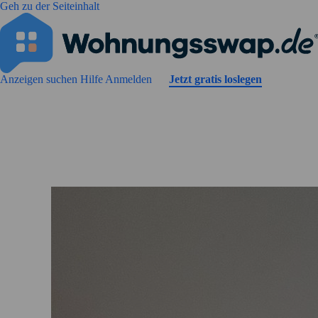
Geh zu der Seiteinhalt
Anzeigen suchen
Hilfe
Anmelden
Jetzt gratis loslegen