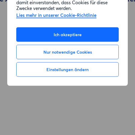
damit einverstanden, dass Cookies für diese
Zwecke verwendet werden.
Lies mehr in unserer Cookie-Richtlinie
Zur Suche gehen
Ich akzeptiere
Nur notwendige Cookies
Einstellungen ändern