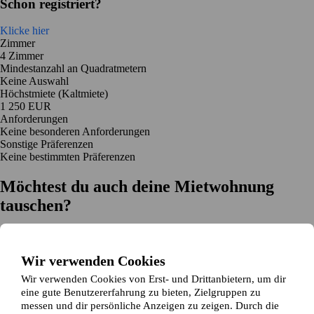
Schon registriert?
Klicke hier
Zimmer
4 Zimmer
Mindestanzahl an Quadratmetern
Keine Auswahl
Höchstmiete (Kaltmiete)
1 250 EUR
Anforderungen
Keine besonderen Anforderungen
Sonstige Präferenzen
Keine bestimmten Präferenzen
Möchtest du auch deine Mietwohnung
tauschen?
Auf dich zugeschnittene Tauschvorschläge
Hilfe während des Tausches
Wir verwenden Cookies
Einfache Registrierung in 2 Minuten
Wir verwenden Cookies von Erst- und Drittanbietern, um dir
Jetzt gratis loslegen
eine gute Benutzererfahrung zu bieten, Zielgruppen zu
Loslegen
messen und dir persönliche Anzeigen zu zeigen. Durch die
Jetzt gratis loslegen
Anzeigen suchen
Anmelden