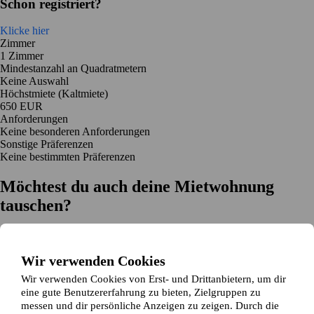
Schon registriert?
Klicke hier
Zimmer
1 Zimmer
Mindestanzahl an Quadratmetern
Keine Auswahl
Höchstmiete (Kaltmiete)
650 EUR
Anforderungen
Keine besonderen Anforderungen
Sonstige Präferenzen
Keine bestimmten Präferenzen
Möchtest du auch deine Mietwohnung
tauschen?
Auf dich zugeschnittene Tauschvorschläge
Hilfe während des Tausches
Wir verwenden Cookies
Einfache Registrierung in 2 Minuten
Wir verwenden Cookies von Erst- und Drittanbietern, um dir
Jetzt gratis loslegen
eine gute Benutzererfahrung zu bieten, Zielgruppen zu
Loslegen
messen und dir persönliche Anzeigen zu zeigen. Durch die
Jetzt gratis loslegen
Anzeigen suchen
Anmelden