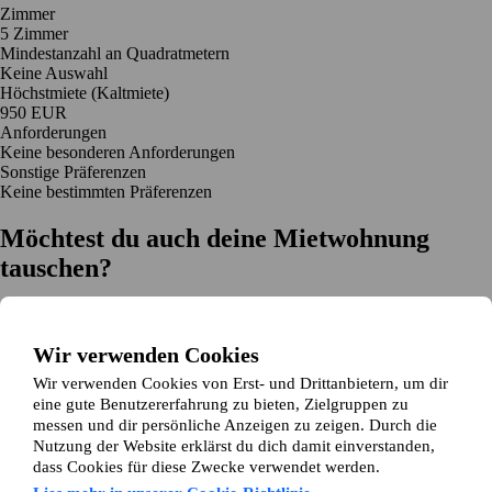
Zimmer
5 Zimmer
Mindestanzahl an Quadratmetern
Keine Auswahl
Höchstmiete (Kaltmiete)
950 EUR
Anforderungen
Keine besonderen Anforderungen
Sonstige Präferenzen
Keine bestimmten Präferenzen
Möchtest du auch deine Mietwohnung
tauschen?
Auf dich zugeschnittene Tauschvorschläge
Hilfe während des Tausches
Wir verwenden Cookies
Einfache Registrierung in 2 Minuten
Wir verwenden Cookies von Erst- und Drittanbietern, um dir
Jetzt gratis loslegen
eine gute Benutzererfahrung zu bieten, Zielgruppen zu
Loslegen
messen und dir persönliche Anzeigen zu zeigen. Durch die
Jetzt gratis loslegen
Anzeigen suchen
Anmelden
Nutzung der Website erklärst du dich damit einverstanden,
Mehr lesen
dass Cookies für diese Zwecke verwendet werden.
Neuigkeiten und Tipps
Über Wohnungsswap.de