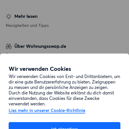
Mehr lesen
Neuigkeiten und Tipps
Über Wohnungsswap.de
Über uns
Allgemeine Geschäftsbedingungen
Wir verwenden Cookies
Impressum
Wir verwenden Cookies von Erst- und Drittanbietern, um
dir eine gute Benutzererfahrung zu bieten, Zielgruppen
Datenschutz
zu messen und dir persönliche Anzeigen zu zeigen.
Cookie-Richtlinie
Durch die Nutzung der Website erklärst du dich damit
einverstanden, dass Cookies für diese Zwecke
Sitemap
verwendet werden.
Lies mehr in unserer Cookie-Richtlinie
Kundenservice