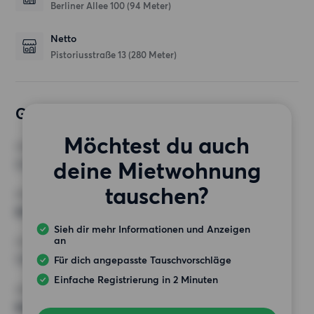
Berliner Allee 100
(94 Meter)
Netto
Pistoriusstraße 13
(280 Meter)
Gewünschte Wohnung
Möchtest du auch
ZIMMER
deine Mietwohnung
3 Zimmer
tauschen?
MINDESTANZAHL AN QUADRATMETERN
80 m²
Sieh dir mehr Informationen und Anzeigen
an
HÖCHSTMIETE (KALTMIETE)
1 000 EUR
Für dich angepasste Tauschvorschläge
Einfache Registrierung in 2 Minuten
ANFORDERUNGEN
Balkon, Aufzug