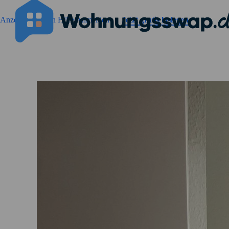
Geh zu der Seiteinhalt
Anzeigen suchen
Hilfe
Anmelden
Jetzt gratis loslegen