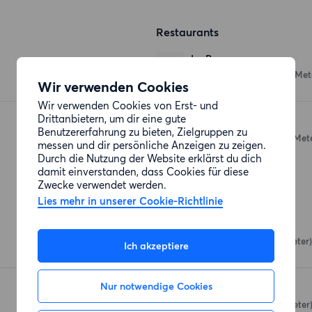
Restaurants
La Rose
Neue Kantstraße 19
(128 Met
Wir verwenden Cookies
Wir verwenden Cookies von Erst- und
Drittanbietern, um dir eine gute
Hafis
Benutzererfahrung zu bieten, Zielgruppen zu
Neue Kantstraße 17
(132 Met
messen und dir persönliche Anzeigen zu zeigen.
Durch die Nutzung der Website erklärst du dich
damit einverstanden, dass Cookies für diese
Zwecke verwendet werden.
Einkaufsmöglichkeiten
Lies mehr in unserer Cookie-Richtlinie
Nah und gut
Neue Kantstraße
(120 Meter)
Ich akzeptiere
Nur notwendige Cookies
Asia Supermarkt
Neue Kantstraße
(583 Meter