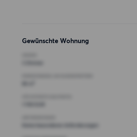
Gewünschte Wohnung
ZIMMER
3 Zimmer
MINDESTANZAHL AN QUADRATMETERN
85 m²
HÖCHSTMIETE (KALTMIETE)
1 700 EUR
ANFORDERUNGEN
Keine besonderen Anforderungen