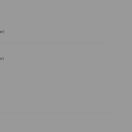
er)
er)
)