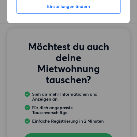
Einstellungen ändern
Möchtest du auch
deine
Mietwohnung
tauschen?
Sieh dir mehr Informationen und
Anzeigen an
Für dich angepasste
Tauschvorschläge
Einfache Registrierung in 2 Minuten