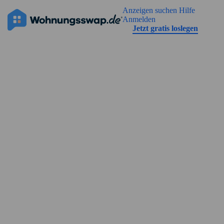
Geh zu der Seiteinhalt
Anzeigen suchen
Hilfe
Die Anzeige hat noch keine Bilder
Anmelden
Jetzt gratis loslegen
Straßenansicht