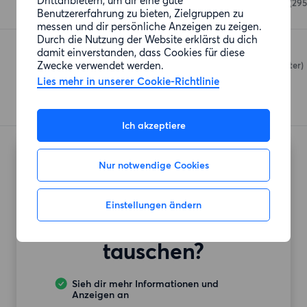
Drittanbietern, um dir eine gute
Lübecker Straße 116-124
(295
Benutzererfahrung zu bieten, Zielgruppen zu
messen und dir persönliche Anzeigen zu zeigen.
Durch die Nutzung der Website erklärst du dich
Penny
damit einverstanden, dass Cookies für diese
Zwecke verwendet werden.
Bürgerweide 64
(349 Meter)
Lies mehr in unserer Cookie-Richtlinie
Ich akzeptiere
Nur notwendige Cookies
Möchtest du auch
deine
Einstellungen ändern
Mietwohnung
tauschen?
Sieh dir mehr Informationen und
Anzeigen an