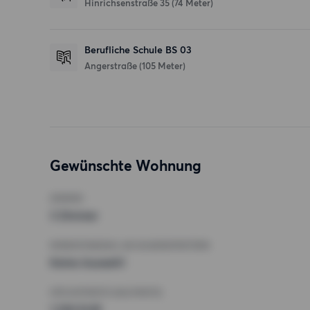
Hinrichsenstraße 35
(74 Meter)
Berufliche Schule BS 03
Angerstraße
(105 Meter)
Gewünschte Wohnung
ZIMMER
3 Zimmer
MINDESTANZAHL AN QUADRATMETERN
Keine Auswahl
HÖCHSTMIETE (KALTMIETE)
1 250 EUR