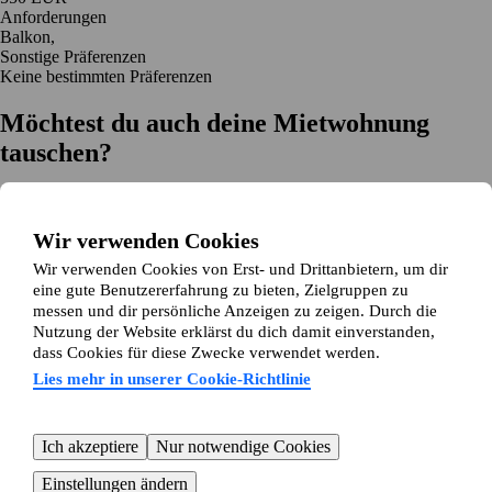
Anforderungen
Balkon,
Sonstige Präferenzen
Keine bestimmten Präferenzen
Möchtest du auch deine Mietwohnung
tauschen?
Auf dich zugeschnittene Tauschvorschläge
Hilfe während des Tausches
Wir verwenden Cookies
Einfache Registrierung in 2 Minuten
Wir verwenden Cookies von Erst- und Drittanbietern, um dir
Jetzt gratis loslegen
eine gute Benutzererfahrung zu bieten, Zielgruppen zu
Loslegen
messen und dir persönliche Anzeigen zu zeigen. Durch die
Jetzt gratis loslegen
Anzeigen suchen
Anmelden
Nutzung der Website erklärst du dich damit einverstanden,
Mehr lesen
dass Cookies für diese Zwecke verwendet werden.
Neuigkeiten und Tipps
Über Wohnungsswap.de
Lies mehr in unserer Cookie-Richtlinie
Über uns
Allgemeine Geschäftsbedingungen
Impressum
Datenschutz
Cookie-Richtlinie
Sitemap
Kundenservice
Ich akzeptiere
Nur notwendige Cookies
Hilfe
E-Mail-Adresse:
info@wohnungsswap.de
Einstellungen ändern