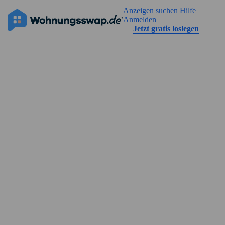
Geh zu der Seiteinhalt
Anzeigen suchen
Hilfe
Die Anzeige hat noch keine Bilder
Anmelden
Jetzt gratis loslegen
Straßenansicht