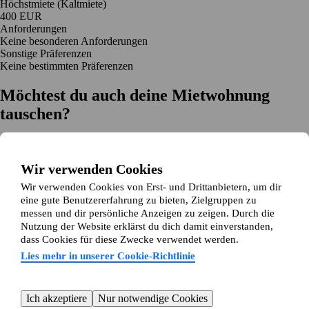
Höchstmiete (Kaltmiete)
400 EUR
Anforderungen
Keine besonderen Anforderungen
Sonstige Präferenzen
Keine bestimmten Präferenzen
Möchtest du auch deine Mietwohnung
tauschen?
Auf dich zugeschnittene Tauschvorschläge
Hilfe während des Tausches
Wir verwenden Cookies
Einfache Registrierung in 2 Minuten
Wir verwenden Cookies von Erst- und Drittanbietern, um dir
Jetzt gratis loslegen
eine gute Benutzererfahrung zu bieten, Zielgruppen zu
Loslegen
messen und dir persönliche Anzeigen zu zeigen. Durch die
Jetzt gratis loslegen
Anzeigen suchen
Anmelden
Nutzung der Website erklärst du dich damit einverstanden,
Mehr lesen
dass Cookies für diese Zwecke verwendet werden.
Neuigkeiten und Tipps
Über Wohnungsswap.de
Lies mehr in unserer Cookie-Richtlinie
Über uns
Allgemeine Geschäftsbedingungen
Impressum
Datenschutz
Cookie-Richtlinie
Sitemap
Kundenservice
Ich akzeptiere
Nur notwendige Cookies
Hilfe