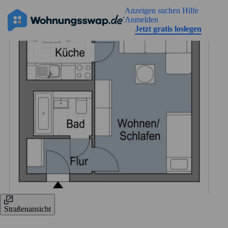
Geh zu der Seiteinhalt
Anzeigen suchen
Hilfe
Anmelden
Jetzt gratis loslegen
Straßenansicht