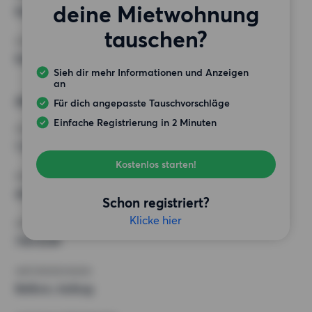
deine Mietwohnung
Keine besonderen Anforderungen
tauschen?
SONSTIGE PRÄFERENZEN
Keine bestimmten Präferenzen
Sieh dir mehr Informationen und Anzeigen
an
Alternative Wünsche
Für dich angepasste Tauschvorschläge
Einfache Registrierung in 2 Minuten
ZIMMER
1 Zimmer
Kostenlos starten!
MINDESTANZAHL AN QUADRATMETERN
45 m²
Schon registriert?
Klicke hier
HÖCHSTMIETE (KALTMIETE)
700 EUR
ANFORDERUNGEN
Balkon, Aufzug