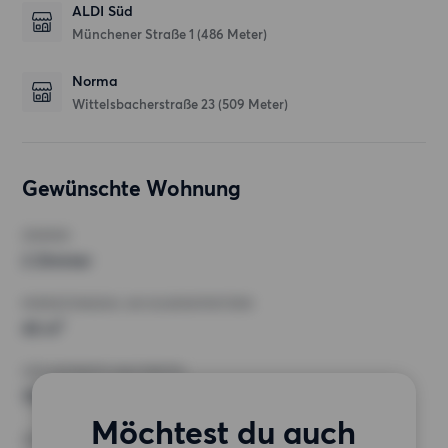
ALDI Süd
Münchener Straße 1
(486 Meter)
Norma
Wittelsbacherstraße 23
(509 Meter)
Gewünschte Wohnung
ZIMMER
2 Zimmer
MINDESTANZAHL AN QUADRATMETERN
45 m²
HÖCHSTMIETE (KALTMIETE)
700 EUR
Möchtest du auch
ANFORDERUNGEN