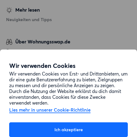
Mehr lesen
Neuigkeiten und Tipps
Über Wohnungsswap.de
Über uns
Allgemeine Geschäftsbedingungen
Wir verwenden Cookies
Impressum
Wir verwenden Cookies von Erst- und Drittanbietern, um
dir eine gute Benutzererfahrung zu bieten, Zielgruppen
Datenschutz
zu messen und dir persönliche Anzeigen zu zeigen.
Cookie-Richtlinie
Durch die Nutzung der Website erklärst du dich damit
einverstanden, dass Cookies für diese Zwecke
Sitemap
verwendet werden.
Lies mehr in unserer Cookie-Richtlinie
Kundenservice
Ich akzeptiere
Hilfe