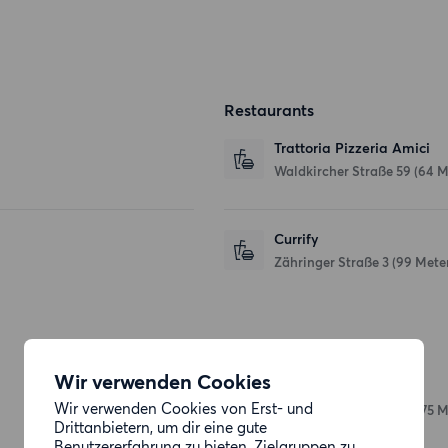
Restaurants
Trattoria Pizzeria Amici
Waldkircher Straße 59
(64 M
Currify
Zähringer Straße 3
(99 Mete
Einkaufsmöglichkeiten
Wir verwenden Cookies
Kaufland
Wir verwenden Cookies von Erst- und
Waldkircher Straße 57
(175 M
Drittanbietern, um dir eine gute
Benutzererfahrung zu bieten, Zielgruppen zu