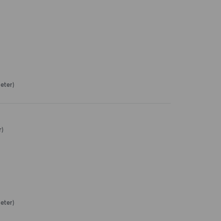
eter)
r)
eter)