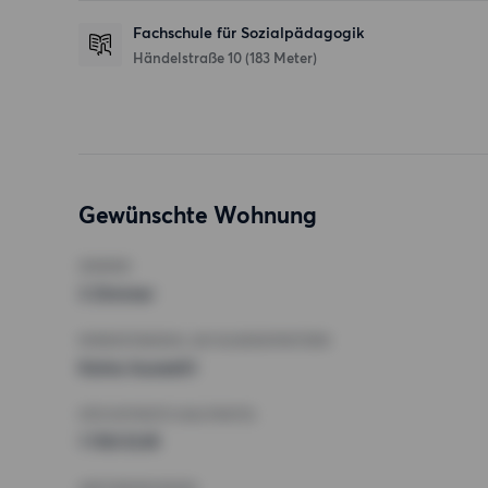
Fachschule für Sozialpädagogik
Händelstraße 10
(183 Meter)
Gewünschte Wohnung
ZIMMER
3 Zimmer
MINDESTANZAHL AN QUADRATMETERN
Keine Auswahl
HÖCHSTMIETE (KALTMIETE)
1 700 EUR