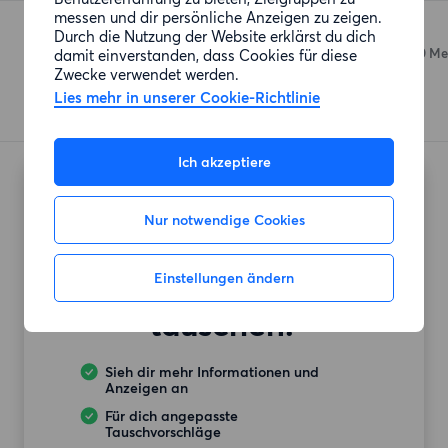
messen und dir persönliche Anzeigen zu zeigen.
Aldi Süd
Durch die Nutzung der Website erklärst du dich
Habsburgerstraße 5
(300 Me
damit einverstanden, dass Cookies für diese
Zwecke verwendet werden.
Lies mehr in unserer Cookie-Richtlinie
Ich akzeptiere
Möchtest du auch
Nur notwendige Cookies
deine
Einstellungen ändern
Mietwohnung
tauschen?
Sieh dir mehr Informationen und
Anzeigen an
Für dich angepasste
Tauschvorschläge