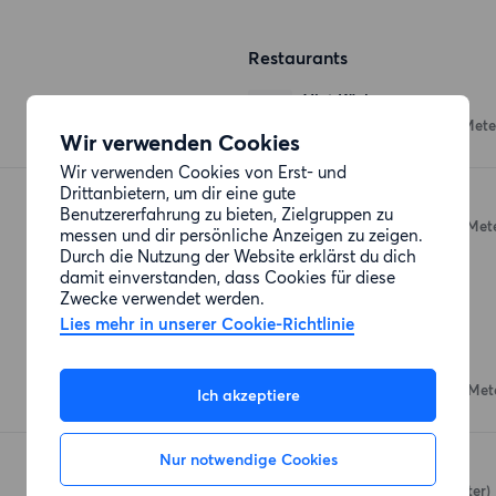
Restaurants
Viet Küche
Thürmchenswall 62
(51 Mete
Wir verwenden Cookies
Wir verwenden Cookies von Erst- und
Drittanbietern, um dir eine gute
Thai Ja-Röen
Benutzererfahrung zu bieten, Zielgruppen zu
Thürmchenswall 64
(59 Met
messen und dir persönliche Anzeigen zu zeigen.
Durch die Nutzung der Website erklärst du dich
damit einverstanden, dass Cookies für diese
Zwecke verwendet werden.
Einkaufsmöglichkeiten
Lies mehr in unserer Cookie-Richtlinie
Lebensmittel Vasam
Thürmchenswall 74
(152 Met
Ich akzeptiere
Nur notwendige Cookies
REWE Ridders
Eigelstein 80-88
(283 Meter)