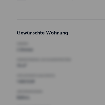
Gewünschte Wohnung
ZIMMER
2 Zimmer
MINDESTANZAHL AN QUADRATMETERN
70 m²
HÖCHSTMIETE (KALTMIETE)
1 600 EUR
ANFORDERUNGEN
Balkon,