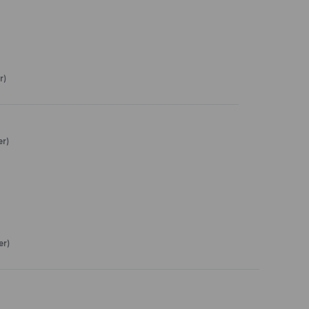
r)
er)
er)