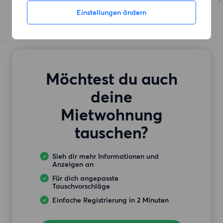
Einstellungen ändern
Möchtest du auch
deine
Mietwohnung
tauschen?
Sieh dir mehr Informationen und
Anzeigen an
Für dich angepasste
Tauschvorschläge
Einfache Registrierung in 2 Minuten