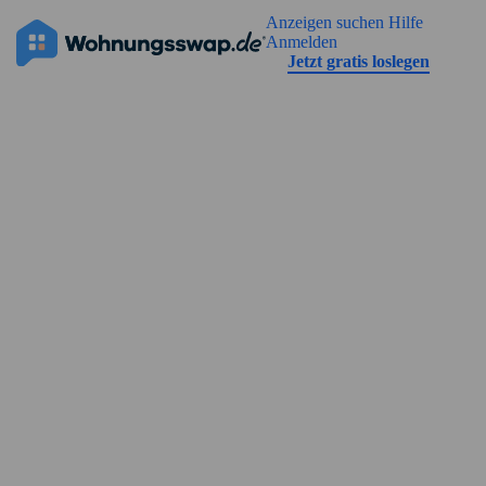
Geh zu der Seiteinhalt
Anzeigen suchen
Hilfe
Die Anzeige hat noch keine Bilder
Anmelden
Jetzt gratis loslegen
Straßenansicht