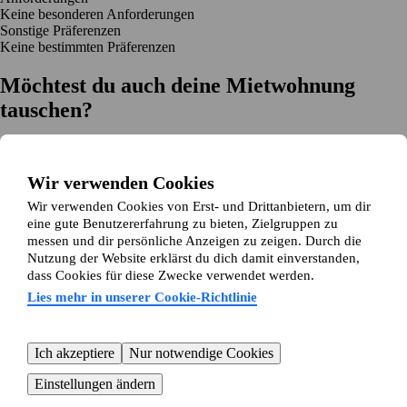
Keine besonderen Anforderungen
Sonstige Präferenzen
Keine bestimmten Präferenzen
Möchtest du auch deine Mietwohnung
tauschen?
Auf dich zugeschnittene Tauschvorschläge
Hilfe während des Tausches
Wir verwenden Cookies
Einfache Registrierung in 2 Minuten
Wir verwenden Cookies von Erst- und Drittanbietern, um dir
Jetzt gratis loslegen
eine gute Benutzererfahrung zu bieten, Zielgruppen zu
Loslegen
messen und dir persönliche Anzeigen zu zeigen. Durch die
Jetzt gratis loslegen
Anzeigen suchen
Anmelden
Nutzung der Website erklärst du dich damit einverstanden,
Mehr lesen
dass Cookies für diese Zwecke verwendet werden.
Neuigkeiten und Tipps
Über Wohnungsswap.de
Lies mehr in unserer Cookie-Richtlinie
Über uns
Allgemeine Geschäftsbedingungen
Impressum
Datenschutz
Cookie-Richtlinie
Sitemap
Kundenservice
Ich akzeptiere
Nur notwendige Cookies
Hilfe
E-Mail-Adresse:
info@wohnungsswap.de
Einstellungen ändern