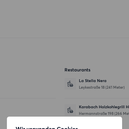
Restaurants
La Stella Nera
Leykestraße 18
(241 Meter)
Karabach Holzkohlegrill 
Hermannstraße 198
(266 Met
Wir verwenden Cookies