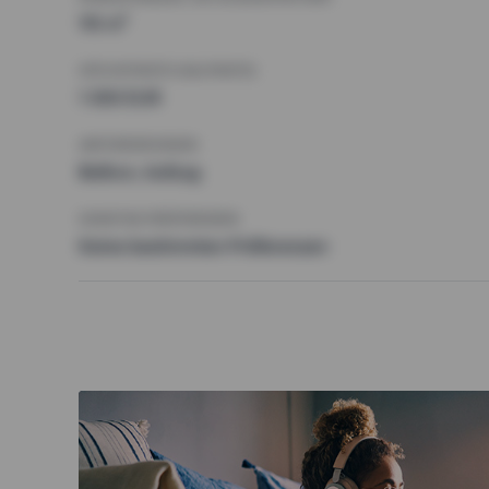
115 m²
HÖCHSTMIETE (KALTMIETE)
1 300 EUR
ANFORDERUNGEN
Balkon, Aufzug
SONSTIGE PRÄFERENZEN
Keine bestimmten Präferenzen