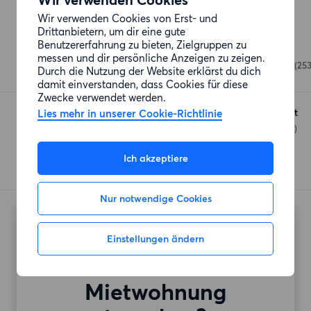
Wir verwenden Cookies von Erst- und
Einkaufsmöglichkeiten
Drittanbietern, um dir eine gute
Benutzererfahrung zu bieten, Zielgruppen zu
Bolu
messen und dir persönliche Anzeigen zu zeigen.
Hermannstraße 201-202
(25
Durch die Nutzung der Website erklärst du dich
damit einverstanden, dass Cookies für diese
Zwecke verwendet werden.
Lies mehr in unserer Cookie-Richtlinie
Asia & Afro Supermarkt
Leykestraße 1
(256 Meter)
Ich akzeptiere
Nur notwendige Cookies
Möchtest du auch
Einstellungen ändern
deine
Mietwohnung