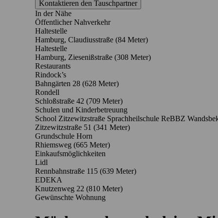
Kontaktieren den Tauschpartner
In der Nähe
Öffentlicher Nahverkehr
Haltestelle
Hamburg, Claudiusstraße (84 Meter)
Haltestelle
Hamburg, Ziesenißstraße (308 Meter)
Restaurants
Rindock’s
Bahngärten 28
(628 Meter)
Rondell
Schloßstraße 42
(709 Meter)
Schulen und Kinderbetreuung
School Zitzewitzstraße Sprachheilschule ReBBZ Wandsbek-
Zitzewitzstraße 51
(341 Meter)
Grundschule Horn
Rhiemsweg
(665 Meter)
Einkaufsmöglichkeiten
Lidl
Rennbahnstraße 115
(639 Meter)
EDEKA
Knutzenweg 22
(810 Meter)
Gewünschte Wohnung