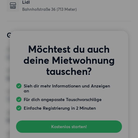
Lidl
Bahnhofstraße 36
(713 Meter)
Gewünschte Wohnung
Möchtest du auch
ZIMMER
deine Mietwohnung
2 Zimmer
tauschen?
MINDESTANZAHL AN QUADRATMETERN
Keine Auswahl
Sieh dir mehr Informationen und Anzeigen
an
HÖCHSTMIETE (KALTMIETE)
1 250 EUR
Für dich angepasste Tauschvorschläge
Einfache Registrierung in 2 Minuten
ANFORDERUNGEN
Keine besonderen Anforderungen
Kostenlos starten!
SONSTIGE PRÄFERENZEN