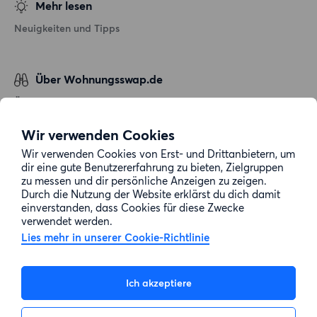
Mehr lesen
Neuigkeiten und Tipps
Über Wohnungsswap.de
Über uns
Allgemeine Geschäftsbedingungen
Wir verwenden Cookies
Impressum
Wir verwenden Cookies von Erst- und Drittanbietern, um
dir eine gute Benutzererfahrung zu bieten, Zielgruppen
Datenschutz
zu messen und dir persönliche Anzeigen zu zeigen.
Cookie-Richtlinie
Durch die Nutzung der Website erklärst du dich damit
einverstanden, dass Cookies für diese Zwecke
Sitemap
verwendet werden.
Lies mehr in unserer Cookie-Richtlinie
Kundenservice
Ich akzeptiere
Hilfe