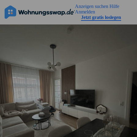
Geh zu der Seiteinhalt
Anzeigen suchen
Hilfe
Anmelden
Jetzt gratis loslegen