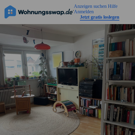
Geh zu der Seiteinhalt
Anzeigen suchen
Hilfe
Anmelden
Jetzt gratis loslegen