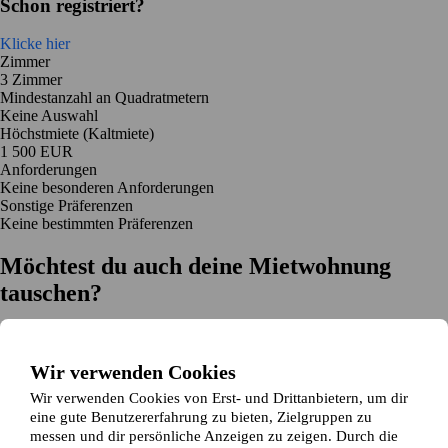
Schon registriert?
Klicke hier
Zimmer
3 Zimmer
Mindestanzahl an Quadratmetern
Keine Auswahl
Höchstmiete (Kaltmiete)
1 500 EUR
Anforderungen
Keine besonderen Anforderungen
Sonstige Präferenzen
Keine bestimmten Präferenzen
Möchtest du auch deine Mietwohnung
tauschen?
Auf dich zugeschnittene Tauschvorschläge
Hilfe während des Tausches
Wir verwenden Cookies
Einfache Registrierung in 2 Minuten
Wir verwenden Cookies von Erst- und Drittanbietern, um dir
Jetzt gratis loslegen
eine gute Benutzererfahrung zu bieten, Zielgruppen zu
Loslegen
messen und dir persönliche Anzeigen zu zeigen. Durch die
Jetzt gratis loslegen
Anzeigen suchen
Anmelden