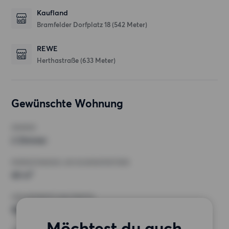
Kaufland
Bramfelder Dorfplatz 18
(542 Meter)
REWE
Herthastraße
(633 Meter)
Gewünschte Wohnung
ZIMMER
2 Zimmer
MINDESTANZAHL AN QUADRATMETERN
40 m²
HÖCHSTMIETE (KALTMIETE)
900 EUR
Möchtest du auch