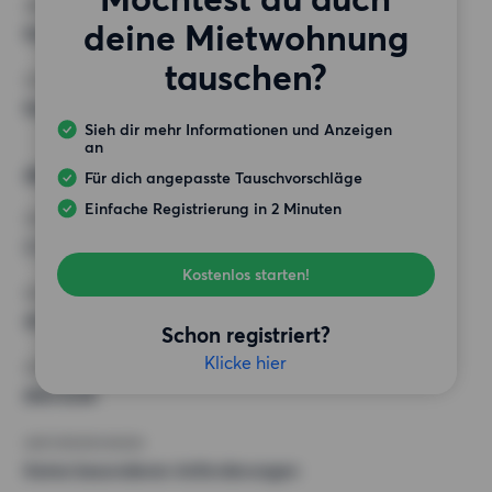
ANFORDERUNGEN
deine Mietwohnung
Keine besonderen Anforderungen
tauschen?
SONSTIGE PRÄFERENZEN
Keine bestimmten Präferenzen
Sieh dir mehr Informationen und Anzeigen
an
Alternative Wünsche
Für dich angepasste Tauschvorschläge
Einfache Registrierung in 2 Minuten
ZIMMER
2 Zimmer
Kostenlos starten!
MINDESTANZAHL AN QUADRATMETERN
45 m²
Schon registriert?
Klicke hier
HÖCHSTMIETE (KALTMIETE)
800 EUR
ANFORDERUNGEN
Keine besonderen Anforderungen