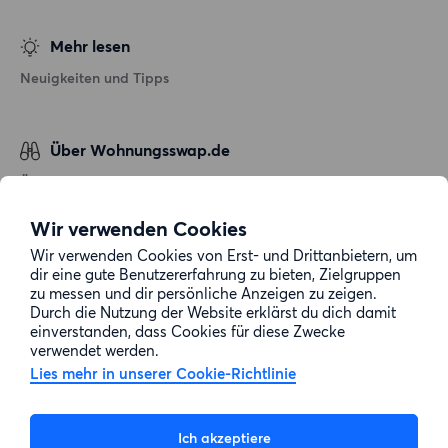
Mehr lesen
Neuigkeiten und Tipps
Über Wohnungsswap.de
Über uns
Allgemeine Geschäftsbedingungen
Wir verwenden Cookies
Impressum
Wir verwenden Cookies von Erst- und Drittanbietern, um
dir eine gute Benutzererfahrung zu bieten, Zielgruppen
Datenschutz
zu messen und dir persönliche Anzeigen zu zeigen.
Cookie-Richtlinie
Durch die Nutzung der Website erklärst du dich damit
einverstanden, dass Cookies für diese Zwecke
Sitemap
verwendet werden.
Lies mehr in unserer Cookie-Richtlinie
Kundenservice
Ich akzeptiere
Hilfe