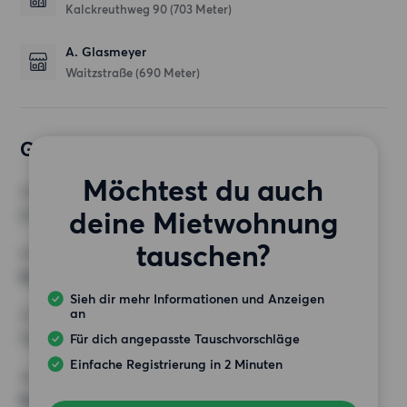
Kalckreuthweg 90
(703 Meter)
A. Glasmeyer
Waitzstraße
(690 Meter)
Gewünschte Wohnung
Möchtest du auch
ZIMMER
deine Mietwohnung
2 Zimmer
tauschen?
MINDESTANZAHL AN QUADRATMETERN
Keine Auswahl
Sieh dir mehr Informationen und Anzeigen
an
HÖCHSTMIETE (KALTMIETE)
1 250 EUR
Für dich angepasste Tauschvorschläge
Einfache Registrierung in 2 Minuten
ANFORDERUNGEN
Keine besonderen Anforderungen