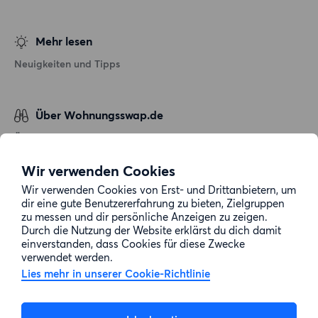
Mehr lesen
Neuigkeiten und Tipps
Über Wohnungsswap.de
Über uns
Allgemeine Geschäftsbedingungen
Wir verwenden Cookies
Impressum
Wir verwenden Cookies von Erst- und Drittanbietern, um
dir eine gute Benutzererfahrung zu bieten, Zielgruppen
Datenschutz
zu messen und dir persönliche Anzeigen zu zeigen.
Cookie-Richtlinie
Durch die Nutzung der Website erklärst du dich damit
einverstanden, dass Cookies für diese Zwecke
Sitemap
verwendet werden.
Lies mehr in unserer Cookie-Richtlinie
Kundenservice