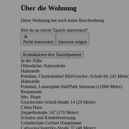
Über die Wohnung
Diese Wohnung hat noch keine Beschreibung.
Bist du an einem Tausch interessiert?
Nicht interessiert
Interesse zeigen
Kontaktieren den Tauschpartner
In der Nähe
Öffentlicher Nahverkehr
Haltestelle
Potsdam, Charlottenhof Bhf/Geschw.-Scholl-Str. (41 Meter
Haltestelle
Potsdam, Luisenplatz-Süd/Park Sanssouci (1066 Meter)
Restaurants
Mrs. Pham
Geschwister-Scholl-Straße 14
(29 Meter)
China Haus
Zeppelinstraße 147
(170 Meter)
Schulen und Kinderbetreuung
Grundschule Gerhart Hauptmann
Carl-von-Ossietzky-Straße 37
(48 Meter)