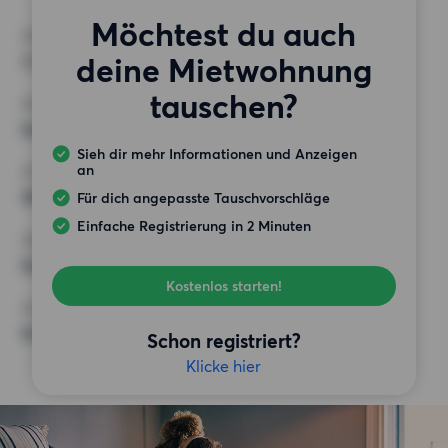
Möchtest du auch
ZIMMER
deine Mietwohnung
3 Zimmer
tauschen?
MINDESTANZAHL AN QUADRATMETERN
Keine Auswahl
Sieh dir mehr Informationen und Anzeigen
an
HÖCHSTMIETE (KALTMIETE)
900 EUR
Für dich angepasste Tauschvorschläge
Einfache Registrierung in 2 Minuten
ANFORDERUNGEN
Keine besonderen Anforderungen
Kostenlos starten!
SONSTIGE PRÄFERENZEN
Keine bestimmten Präferenzen
Schon registriert?
Klicke hier