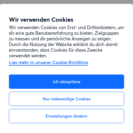
Über uns
Allgemeine Geschäftsbedingungen
Wir verwenden Cookies
Impressum
Wir verwenden Cookies von Erst- und Drittanbietern, um
dir eine gute Benutzererfahrung zu bieten, Zielgruppen
Datenschutz
zu messen und dir persönliche Anzeigen zu zeigen.
Cookie-Richtlinie
Durch die Nutzung der Website erklärst du dich damit
einverstanden, dass Cookies für diese Zwecke
Sitemap
verwendet werden.
Lies mehr in unserer Cookie-Richtlinie
Kundenservice
Ich akzeptiere
Hilfe
Nur notwendige Cookies
E-Mail-Adresse:
info@wohnungsswap.de
Einstellungen ändern
Nicht interessiert
Interesse zeigen
© 2026 Wohnungsswap.de