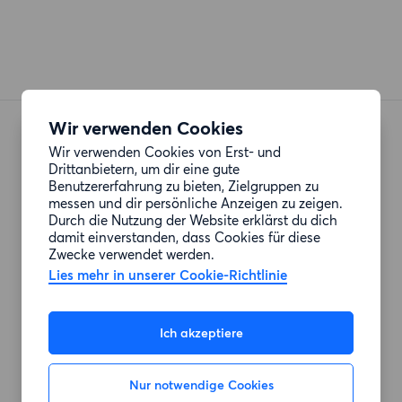
Wir verwenden Cookies
Wir verwenden Cookies von Erst- und
Möchtest du auch
Drittanbietern, um dir eine gute
Benutzererfahrung zu bieten, Zielgruppen zu
deine
messen und dir persönliche Anzeigen zu zeigen.
Durch die Nutzung der Website erklärst du dich
Mietwohnung
damit einverstanden, dass Cookies für diese
Zwecke verwendet werden.
tauschen?
Lies mehr in unserer Cookie-Richtlinie
Sieh dir mehr Informationen und
Anzeigen an
Ich akzeptiere
Für dich angepasste
Tauschvorschläge
Nur notwendige Cookies
Einfache Registrierung in 2 Minuten