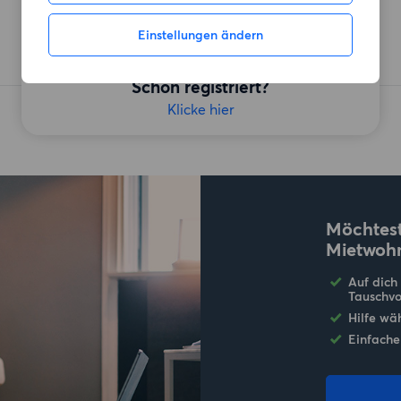
Einstellungen ändern
Kostenlos starten!
Schon registriert?
Klicke hier
Möchtest
Mietwoh
Auf dich
Tauschvo
Hilfe wä
Einfache