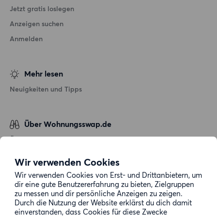
Jetzt gratis loslegen
Anzeigen suchen
Anmelden
Mehr lesen
Neuigkeiten und Tipps
Über Wohnungsswap.de
Über uns
Allgemeine Geschäftsbedingungen
Wir verwenden Cookies
Impressum
Wir verwenden Cookies von Erst- und Drittanbietern, um
dir eine gute Benutzererfahrung zu bieten, Zielgruppen
Datenschutz
zu messen und dir persönliche Anzeigen zu zeigen.
Cookie-Richtlinie
Durch die Nutzung der Website erklärst du dich damit
einverstanden, dass Cookies für diese Zwecke
Sitemap