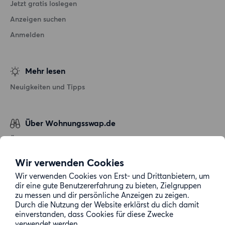
Jetzt gratis loslegen
Anzeigen suchen
Anmelden
Mehr lesen
Neuigkeiten und Tipps
Über Wohnungsswap.de
Über uns
Allgemeine Geschäftsbedingungen
Wir verwenden Cookies
Impressum
Wir verwenden Cookies von Erst- und Drittanbietern, um
dir eine gute Benutzererfahrung zu bieten, Zielgruppen
Datenschutz
zu messen und dir persönliche Anzeigen zu zeigen.
Cookie-Richtlinie
Durch die Nutzung der Website erklärst du dich damit
einverstanden, dass Cookies für diese Zwecke
Sitemap
verwendet werden.