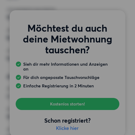
HÖCHSTMIETE (KALTMIETE)
900 EUR
Möchtest du auch
ANFORDERUNGEN
deine Mietwohnung
Balkon,
tauschen?
SONSTIGE PRÄFERENZEN
Keine bestimmten Präferenzen
Sieh dir mehr Informationen und Anzeigen
an
Alternative Wünsche
Für dich angepasste Tauschvorschläge
Einfache Registrierung in 2 Minuten
ZIMMER
2 Zimmer
Kostenlos starten!
MINDESTANZAHL AN QUADRATMETERN
55 m²
Schon registriert?
Klicke hier
HÖCHSTMIETE (KALTMIETE)