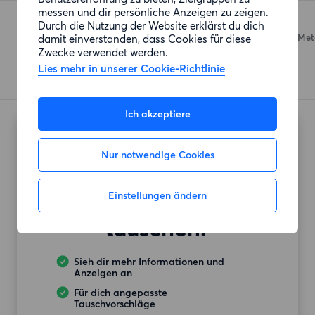
messen und dir persönliche Anzeigen zu zeigen.
EDEKA
Durch die Nutzung der Website erklärst du dich
Templiner Straße 12
(127 Met
damit einverstanden, dass Cookies für diese
Zwecke verwendet werden.
Lies mehr in unserer Cookie-Richtlinie
Ich akzeptiere
Möchtest du auch
Nur notwendige Cookies
deine
Einstellungen ändern
Mietwohnung
tauschen?
Sieh dir mehr Informationen und
Anzeigen an
Für dich angepasste
Tauschvorschläge