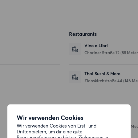
Restaurants
Vino e Libri
Choriner Straße 72
(88 Meter
Thai Sushi & More
Zionskirchstraße 44
(146 Me
Einkaufsmöglichkeiten
Wir verwenden Cookies
Denns BioMarkt
Wir verwenden Cookies von Erst- und
Templiner Straße 12
(123 Met
Drittanbietern, um dir eine gute
Benutzererfahrung zu bieten, Zielgruppen zu