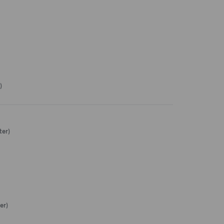
)
ter)
er)