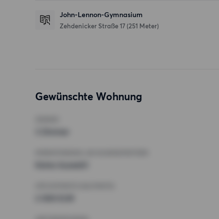
John-Lennon-Gymnasium
Zehdenicker Straße 17
(251 Meter)
Gewünschte Wohnung
ZIMMER
3 Zimmer
MINDESTANZAHL AN QUADRATMETERN
Keine Auswahl
HÖCHSTMIETE (KALTMIETE)
2 000 EUR