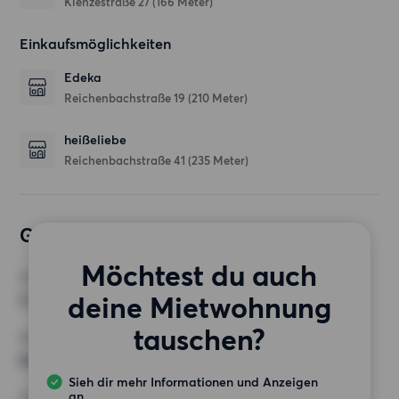
Klenzestraße 27
(166 Meter)
Einkaufsmöglichkeiten
Edeka
Reichenbachstraße 19
(210 Meter)
heißeliebe
Reichenbachstraße 41
(235 Meter)
Gewünschte Wohnung
Möchtest du auch
ZIMMER
deine Mietwohnung
2 Zimmer
tauschen?
MINDESTANZAHL AN QUADRATMETERN
Keine Auswahl
Sieh dir mehr Informationen und Anzeigen
an
HÖCHSTMIETE (KALTMIETE)