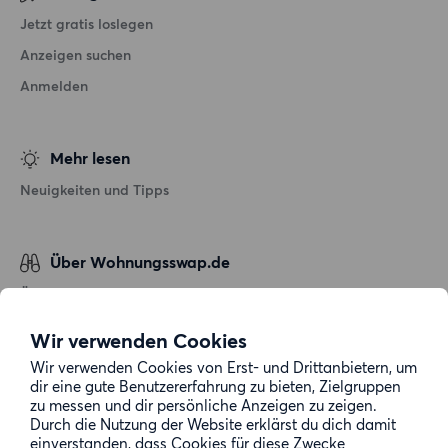
Jetzt gratis loslegen
Anzeigen suchen
Anmelden
Mehr lesen
Neuigkeiten und Tipps
Über Wohnungsswap.de
Über uns
Allgemeine Geschäftsbedingungen
Wir verwenden Cookies
Impressum
Wir verwenden Cookies von Erst- und Drittanbietern, um
dir eine gute Benutzererfahrung zu bieten, Zielgruppen
Datenschutz
zu messen und dir persönliche Anzeigen zu zeigen.
Cookie-Richtlinie
Durch die Nutzung der Website erklärst du dich damit
einverstanden, dass Cookies für diese Zwecke