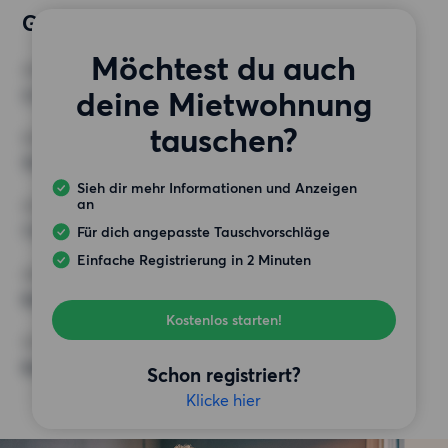
Gewünschte Wohnung
Möchtest du auch
ZIMMER
deine Mietwohnung
3 Zimmer
tauschen?
MINDESTANZAHL AN QUADRATMETERN
70 m²
Sieh dir mehr Informationen und Anzeigen
an
HÖCHSTMIETE (KALTMIETE)
1 100 EUR
Für dich angepasste Tauschvorschläge
Einfache Registrierung in 2 Minuten
ANFORDERUNGEN
Keine besonderen Anforderungen
Kostenlos starten!
SONSTIGE PRÄFERENZEN
Keine bestimmten Präferenzen
Schon registriert?
Klicke hier