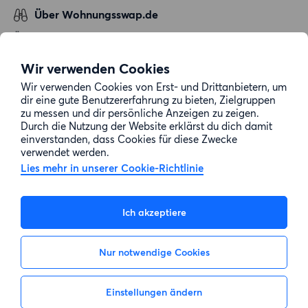
Über Wohnungsswap.de
Über uns
Allgemeine Geschäftsbedingungen
Wir verwenden Cookies
Impressum
Wir verwenden Cookies von Erst- und Drittanbietern, um
dir eine gute Benutzererfahrung zu bieten, Zielgruppen
Datenschutz
zu messen und dir persönliche Anzeigen zu zeigen.
Cookie-Richtlinie
Durch die Nutzung der Website erklärst du dich damit
einverstanden, dass Cookies für diese Zwecke
Sitemap
verwendet werden.
Lies mehr in unserer Cookie-Richtlinie
Kundenservice
Ich akzeptiere
Hilfe
Nur notwendige Cookies
E-Mail-Adresse:
info@wohnungsswap.de
Einstellungen ändern