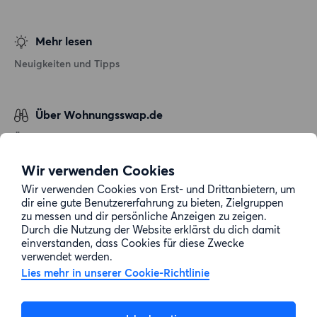
Mehr lesen
Neuigkeiten und Tipps
Über Wohnungsswap.de
Über uns
Allgemeine Geschäftsbedingungen
Wir verwenden Cookies
Impressum
Wir verwenden Cookies von Erst- und Drittanbietern, um
dir eine gute Benutzererfahrung zu bieten, Zielgruppen
Datenschutz
zu messen und dir persönliche Anzeigen zu zeigen.
Cookie-Richtlinie
Durch die Nutzung der Website erklärst du dich damit
einverstanden, dass Cookies für diese Zwecke
Sitemap
verwendet werden.
Lies mehr in unserer Cookie-Richtlinie
Kundenservice