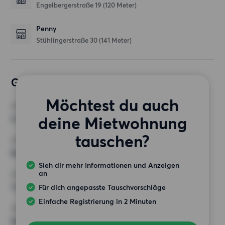
Engelbergerstraße 19
(120 Meter)
Penny
Stühlingerstraße 30
(141 Meter)
Gewünschte Wohnung
Möchtest du auch
ZIMMER
deine Mietwohnung
2 Zimmer
tauschen?
MINDESTANZAHL AN QUADRATMETERN
Keine Auswahl
Sieh dir mehr Informationen und Anzeigen
an
HÖCHSTMIETE (KALTMIETE)
1 250 EUR
Für dich angepasste Tauschvorschläge
Einfache Registrierung in 2 Minuten
ANFORDERUNGEN
Keine besonderen Anforderungen