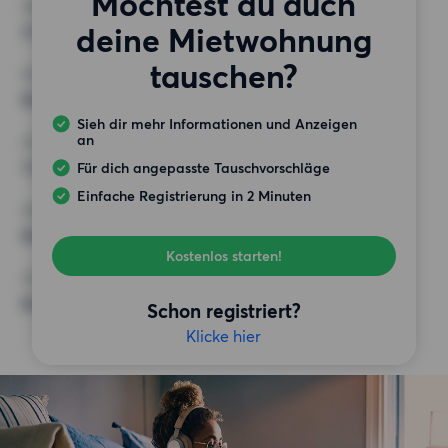
Möchtest du auch
ZIMMER
deine Mietwohnung
3 Zimmer
tauschen?
MINDESTANZAHL AN QUADRATMETERN
Keine Auswahl
Sieh dir mehr Informationen und Anzeigen
an
HÖCHSTMIETE (KALTMIETE)
1 250 EUR
Für dich angepasste Tauschvorschläge
Einfache Registrierung in 2 Minuten
ANFORDERUNGEN
Keine besonderen Anforderungen
Kostenlos starten!
SONSTIGE PRÄFERENZEN
Keine bestimmten Präferenzen
Schon registriert?
Klicke hier