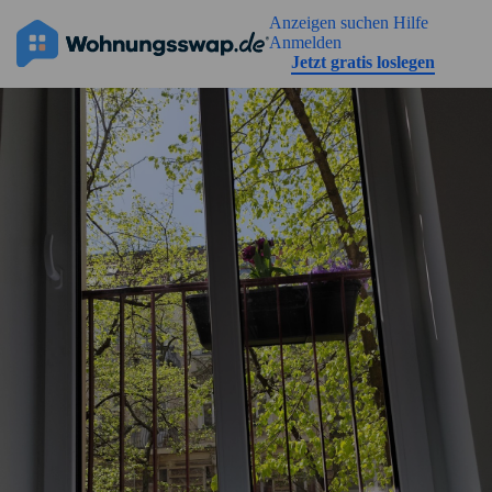
Geh zu der Seiteinhalt
Anzeigen suchen
Hilfe
Anmelden
Jetzt gratis loslegen