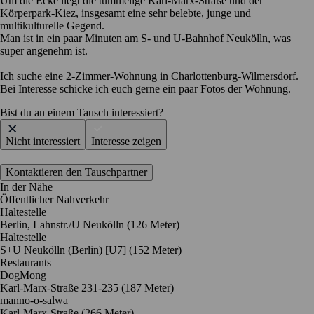
Um die Ecke liegt die tummelige Karl-Marx-Straße und der
Körperpark-Kiez, insgesamt eine sehr belebte, junge und
multikulturelle Gegend.
Man ist in ein paar Minuten am S- und U-Bahnhof Neukölln, was
super angenehm ist.
Ich suche eine 2-Zimmer-Wohnung in Charlottenburg-Wilmersdorf.
Bei Interesse schicke ich euch gerne ein paar Fotos der Wohnung.
Bist du an einem Tausch interessiert?
Nicht interessiert
Interesse zeigen
Kontaktieren den Tauschpartner
In der Nähe
Öffentlicher Nahverkehr
Haltestelle
Berlin, Lahnstr./U Neukölln (126 Meter)
Haltestelle
S+U Neukölln (Berlin) [U7] (152 Meter)
Restaurants
DogMong
Karl-Marx-Straße 231-235
(187 Meter)
manno-o-salwa
Karl-Marx-Straße
(266 Meter)