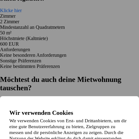
Klicke hier
Zimmer
2 Zimmer
Mindestanzahl an Quadratmetern
50 m²
Höchstmiete (Kaltmiete)
600 EUR
Anforderungen
Keine besonderen Anforderungen
Sonstige Präferenzen
Keine bestimmten Präferenzen
Möchtest du auch deine Mietwohnung
tauschen?
Auf dich zugeschnittene Tauschvorschläge
Hilfe während des Tausches
Wir verwenden Cookies
Einfache Registrierung in 2 Minuten
Wir verwenden Cookies von Erst- und Drittanbietern, um dir
Jetzt gratis loslegen
eine gute Benutzererfahrung zu bieten, Zielgruppen zu
Loslegen
messen und dir persönliche Anzeigen zu zeigen. Durch die
Jetzt gratis loslegen
Anzeigen suchen
Anmelden
Nutzung der Website erklärst du dich damit einverstanden,