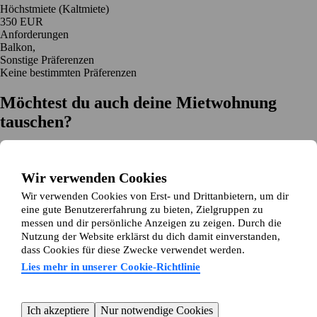
Höchstmiete (Kaltmiete)
350 EUR
Anforderungen
Balkon,
Sonstige Präferenzen
Keine bestimmten Präferenzen
Möchtest du auch deine Mietwohnung
tauschen?
Auf dich zugeschnittene Tauschvorschläge
Hilfe während des Tausches
Wir verwenden Cookies
Einfache Registrierung in 2 Minuten
Wir verwenden Cookies von Erst- und Drittanbietern, um dir
Jetzt gratis loslegen
eine gute Benutzererfahrung zu bieten, Zielgruppen zu
Loslegen
messen und dir persönliche Anzeigen zu zeigen. Durch die
Jetzt gratis loslegen
Anzeigen suchen
Anmelden
Nutzung der Website erklärst du dich damit einverstanden,
Mehr lesen
dass Cookies für diese Zwecke verwendet werden.
Neuigkeiten und Tipps
Über Wohnungsswap.de
Lies mehr in unserer Cookie-Richtlinie
Über uns
Allgemeine Geschäftsbedingungen
Impressum
Datenschutz
Cookie-Richtlinie
Sitemap
Kundenservice
Ich akzeptiere
Nur notwendige Cookies
Hilfe